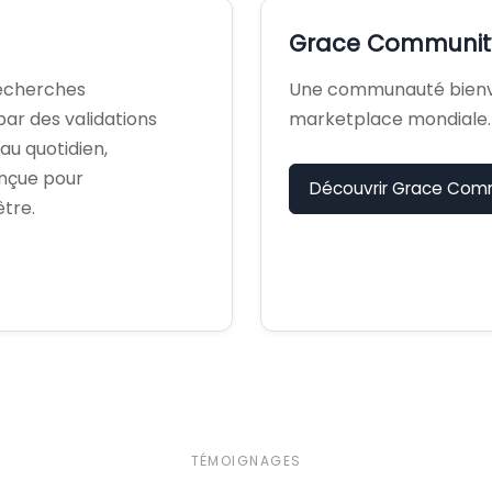
Grace Communit
recherches
Une communauté bienve
ar des validations
marketplace mondiale.
 au quotidien,
onçue pour
Découvrir Grace Com
tre.
TÉMOIGNAGES