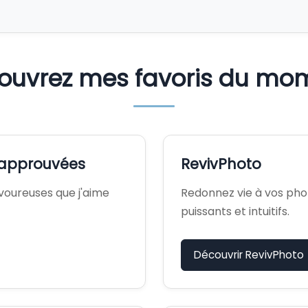
e cœur
ouvrez mes favoris du mo
t approuvées
RevivPhoto
voureuses que j'aime
Redonnez vie à vos phot
puissants et intuitifs.
Découvrir RevivPhoto