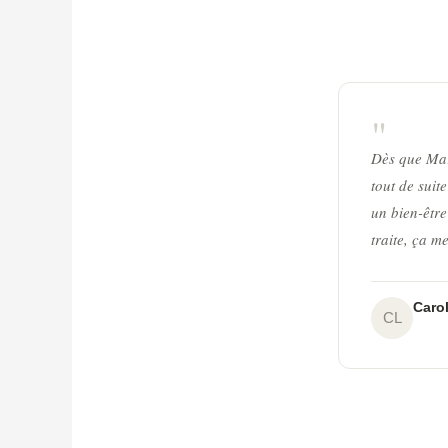
"
Dès que Mari
tout de suit
un bien-êtr
traite, ça m
Carol
CL