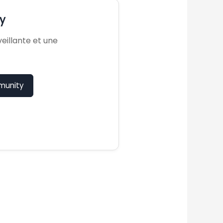
y
illante et une
munity